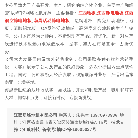
本公司致力于产品开发、生产，研究的综合性企业。主要生产和经
营“辰峰”牌网络地板系列，主要包括：
江西地板
,
江西静电地板
,
江西
架空静电地板
,
南昌活动静电地板
，边钢地板、陶瓷活动地板，地
板，硫酸钙地板、OA网络活动地板、高密度复合地板的生产与销
售。公司以市场为导师向，不断对现有产品进行优化、新，对生产
线进行技术改选力求减低成本，提率，努力在市场竞争中占据优
势。
公司大力发展国内及海外销售业务，公司采取各种有效的营销手
段，向客户展示了公司及产品的良好形象，多次中标国内重点装饰
工程。同时，公司积融人经济发展，积拓展海外业务，产品出品东
南亚、北美等地。
跨越新世纪的辰峰地板将一如既往，开发和制造产品，吸引和培养
人材，拥有和服务，迎接新时代，迎接新挑战。
江西辰峰地板有限公司
联系人：朱先生
13970973936
地
址：江西省南昌市青云谱区装潢建材城1栋A-15号
技术支
持：汇航科技 备案号:
赣ICP备19005037号