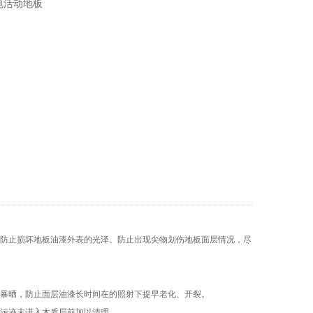
电活动地板
以防止损坏地板油漆外表的光泽。防止出现尖物划伤地板面层情况，尽
；
光暴晒，防止面层油漆长时间在的照射下提早老化、开裂。
在污迹末进入木质层前加以清理。