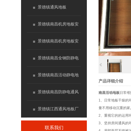
景德镇通风地板
景德镇南昌机房地板安
装
景德镇南昌机房地板安
装
景德镇南昌全钢防静电
地板
景德镇南昌活动静电地
产品详细介绍
板价格
景德镇南昌防静电通风
南昌活动地板
日常维
1、日常地板干燥的
量不用移动沉重的家
地板厂家
景德镇江西通风地板厂
2、重视它的的运用环
3、坚持房间通风的
家
联系我们
4、局部面层不慎被