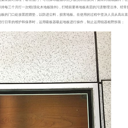
保持每三个月打一次蜡(强化木地板除外)，打蜡前要将地板表层的污渍整理洁净。经
地板的门口处放置蹬蹭垫，以防进尘料，损害地板。在使用的过程中坚决人员从高出
进行日常的维护和保养时，运用吸板器吸起地板进行操作，制止运用锐器粗野拆装；