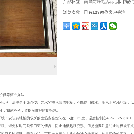
产品标签：
南昌防静电活动地板
防静
浏览次数：
已有
12399
位客户关注
护保养标准办法：
环境吗，清洗是不允许使用带水的拖把清洁地板，不能使用碱水、肥皂水擦洗地板，
具，如需移动，请提前做好防护措施。
境：安装有地板的场所的室温应当控制在15度－35度，湿度控制在45％－75％RH
环境、避免长时间紧锁门窗的情况，防止地板起鼓变形。但是也要注意防止地板被阳
污染应及时清理，若有油污，可用抹布蘸温水沾少数洗衣粉擦拭，如果药物或颜料，